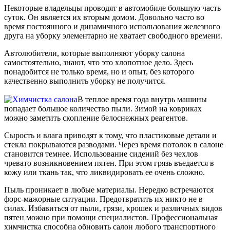
Некоторые владельцы проводят в автомобиле большую часть
суток. Он является их вторым домом. Довольно часто во
время постоянного и динамичного использования железного
друга на уборку элементарно не хватает свободного времени.
Автолюбители, которые выполняют уборку салона
самостоятельно, знают, что это хлопотное дело. Здесь
понадобится не только время, но и опыт, без которого
качественно выполнить уборку не получится.
В теплое время года внутрь машины
попадает большое количество пыли. Зимой на ковриках
можно заметить скопление белоснежных реагентов.
Сырость и влага приводят к тому, что пластиковые детали и
стекла покрываются разводами. Через время потолок в салоне
становится темнее. Использование сидений без чехлов
чревато возникновением пятен. При этом грязь въедается в
кожу или ткань так, что ликвидировать ее очень сложно.
Пыль проникает в любые материалы. Нередко встречаются
форс-мажорные ситуации. Предотвратить их никто не в
силах. Избавиться от пыли, грязи, крошек и различных видов
пятен можно при помощи специалистов. Профессиональная
химчистка способна обновить салон любого транспортного